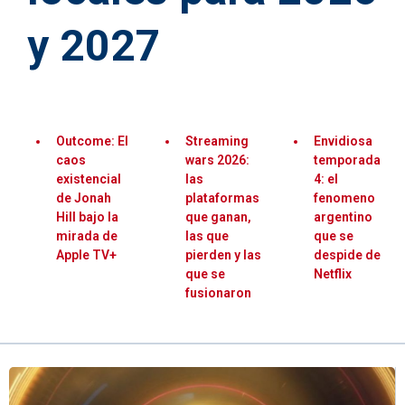
y 2027
Outcome: El
Streaming
Envidiosa
caos
wars 2026:
temporada
existencial
las
4: el
de Jonah
plataformas
fenomeno
Hill bajo la
que ganan,
argentino
mirada de
las que
que se
Apple TV+
pierden y las
despide de
que se
Netflix
fusionaron