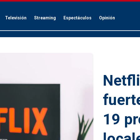
Televisión
Streaming
Espectáculos
Opinión
Netfl
fuert
19 p
local