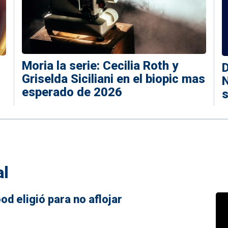
Moria la serie: Cecilia Roth y
D
Griselda Siciliani en el biopic mas
N
esperado de 2026
s
al
d eligió para no aflojar