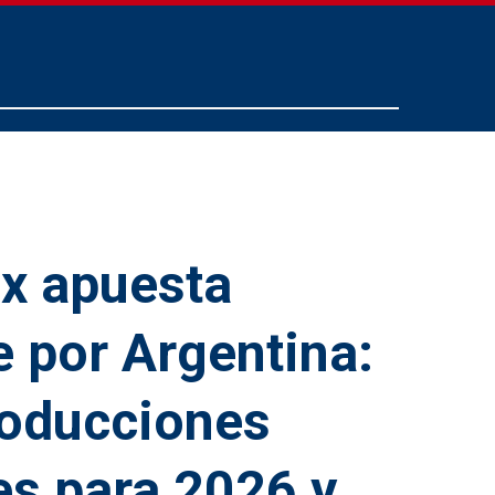
ix apuesta
e por Argentina:
roducciones
es para 2026 y