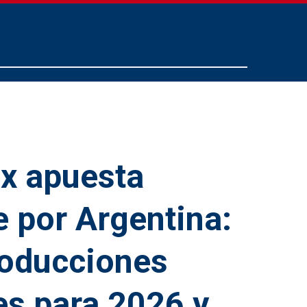
ix apuesta
e por Argentina:
roducciones
es para 2026 y