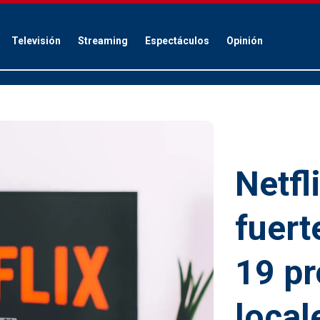
Televisión
Streaming
Espectáculos
Opinión
Netfl
fuert
19 p
local