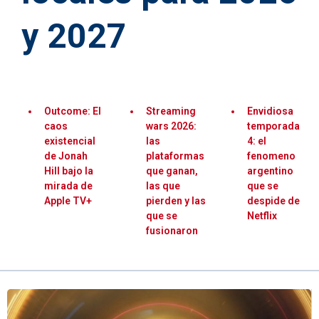
y 2027
Outcome: El
Streaming
Envidiosa
caos
wars 2026:
temporada
existencial
las
4: el
de Jonah
plataformas
fenomeno
Hill bajo la
que ganan,
argentino
mirada de
las que
que se
Apple TV+
pierden y las
despide de
que se
Netflix
fusionaron