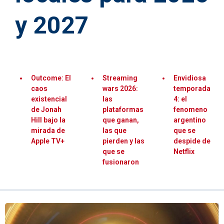
y 2027
Outcome: El
Streaming
Envidiosa
caos
wars 2026:
temporada
existencial
las
4: el
de Jonah
plataformas
fenomeno
Hill bajo la
que ganan,
argentino
mirada de
las que
que se
Apple TV+
pierden y las
despide de
que se
Netflix
fusionaron