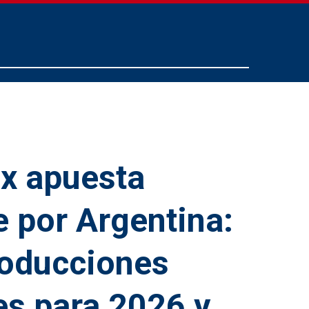
ix apuesta
e por Argentina:
roducciones
es para 2026 y