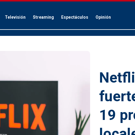
Televisión
Streaming
Espectáculos
Opinión
Netfl
fuert
19 p
local