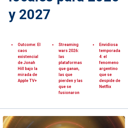
y 2027
Outcome: El
Streaming
Envidiosa
caos
wars 2026:
temporada
existencial
las
4: el
de Jonah
plataformas
fenomeno
Hill bajo la
que ganan,
argentino
mirada de
las que
que se
Apple TV+
pierden y las
despide de
que se
Netflix
fusionaron